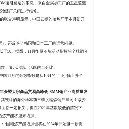
.COM援引路透的消息，来自金属加工厂的卫星监测
些冶炼厂关闭进行维修。
服务机构）的联合声明显示，中国云锡的冶炼厂于本月初开
迟)，还反映了韩国和日本工厂的运营问题。
个月低于50。据悉，11月衡量冶炼活动指标的全球铜分
指数，显示冶炼厂活跃的百分比。
国11月的分散指数是从10月的44.3小幅上升至
产业年会暨大宗商品贸易高峰会-SMM铜产业高质量发
。其统计的海外样本前三季度精炼铜产量同比减少
海外产量面临一定损失，但在2021年基数较低的情况下，
铜冶炼产能将迎来增加。
。中国粗炼产能增加也将在2024年开始进一步提