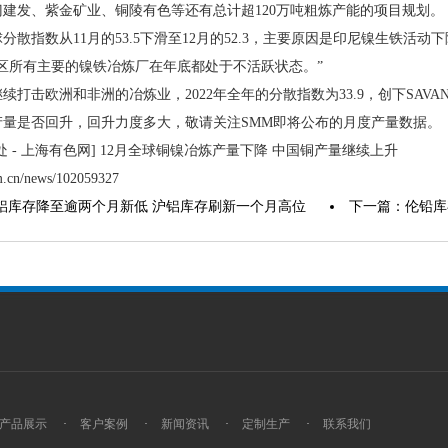
建发、紫金矿业、铜陵有色等还有总计超120万吨粗炼产能的项目规划。
分散指数从11月的53.5下滑至12月的52.3，主要原因是印尼镍生铁活动
区所有主要的镍铁冶炼厂在年底都处于不活跃状态。”
续打击欧洲和非洲的冶炼业，2022年全年的分散指数为33.9，创下SAV
产量是否回升，回升力度多大，敬请关注SMM即将公布的月度产量数据。
处 - 上海有色网] 12月全球铜镍冶炼产量下降 中国铜产量继续上升
m.cn/news/102059327
铝库存降至逾两个月新低 沪铝库存刷新一个月高位
下一篇：伦铅库
产品展示
·
客户案例
·
新闻资讯
·
定制生产
·
联系我们