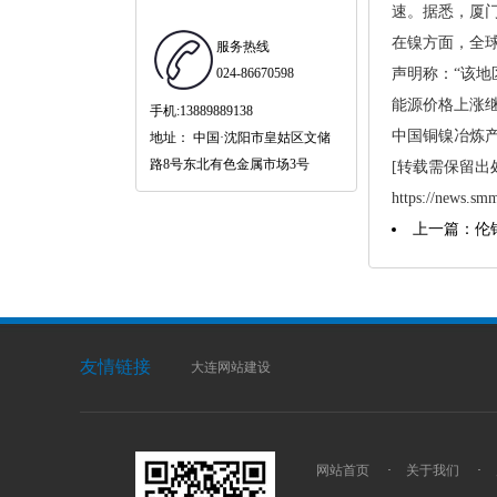
速。据悉，厦门
在镍方面，全球
服务热线
024-86670598
声明称：“该地
能源价格上涨继
手机:13889889138
中国铜镍冶炼
地址： 中国·沈阳市皇姑区文储
路8号东北有色金属市场3号
[转载需保留出
https://news.sm
上一篇：伦
友情链接
大连网站建设
网站首页
·
关于我们
·