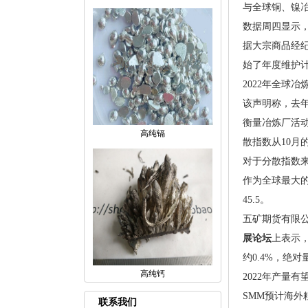
与全球铜、镍冶
数据周四显示
据大宗商品经纪商
始了年度维护计划
2022年全球
该声明称，去
衡量冶炼厂活动
高纯镉
散指数从10月的
对于分散指数来
作为全球最大的
45.5。
五矿期货有限公
展论坛
上表示
约0.4%，绝对
高纯钙
2022年产量
SMM预计海外
联系我们