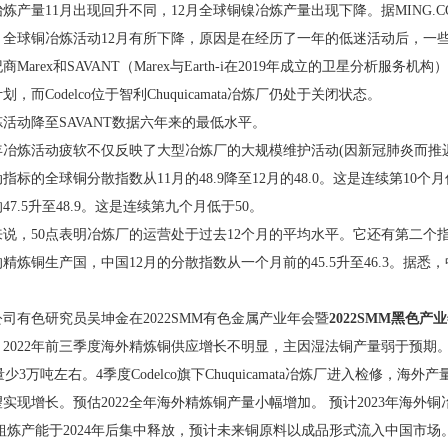
炼产量11月出现回升不同，12月全球铜镍冶炼产量出现下降。据MING
，全球铜冶炼活动12月有所下降，原因是在经历了一年的低迷活动后，一
Marex和SAVANT（Marex与Earth-i在2019年成立的卫星分析
，而Codelco位于智利Chuquicamata冶炼厂仍处于关闭状态。
冶炼活动降至SAVANT数据六年来的最低水平。
年冶炼活动疲软不仅反映了大型冶炼厂的大规模维护活动(因新冠肺炎而推
指标的全球铜分散指数从11月的48.9降至12月的48.0。这是连续第10
47.5升至48.9。这是连续第九个月低于50。
说，50点表明冶炼厂的运营处于过去12个月的平均水平。它还有第二个
精炼铜生产国，中国12月的分散指数从一个月前的45.5升至46.3。据悉，中
司有色研究员吴坤金在2022SMM有色金属产业年会暨
2022SMM黑色
，2022年前三季度海外精炼铜供应增长不明显，主因湿法铜产量弱于预期
量少3万吨左右。4季度Codelco旗下Chuquicamata冶炼厂进入检修，
有望实现增长。预估2022全年海外精炼铜产量小幅增加。 预计2023年海外
粗炼产能于2024年后集中释放，预计未来铜原料以成品形式流入中国市场