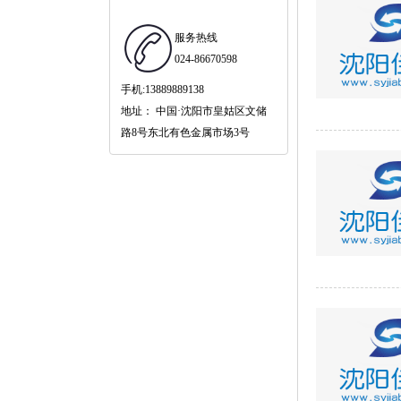
服务热线
024-86670598
手机:13889889138
地址： 中国·沈阳市皇姑区文储
路8号东北有色金属市场3号