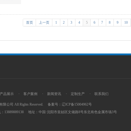
首页
上一页
1
2
3
4
5
6
7
8
9
10
产品展示
·
客户案例
·
新闻资讯
·
定制生产
·
联系我们
有限公司 All Rights Reserved. 备案号：
辽ICP备15004962号
 手机：13889889138 地址：中国·沈阳市皇姑区文储路8号东北有色金属市场3号