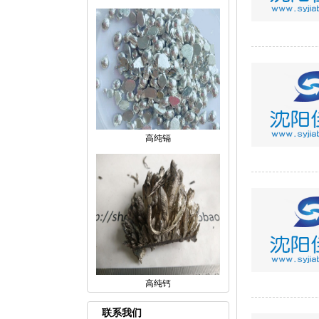
高纯镉
高纯钙
联系我们