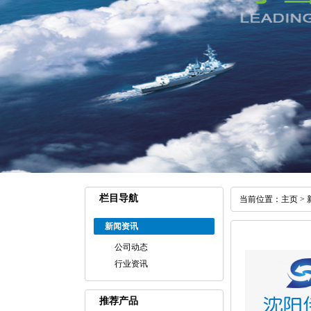
栏目导航
当前位置：
主页
>
新闻资讯
公司动态
行业资讯
推荐产品